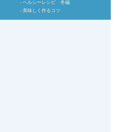
ヘルシーレシピ 冬編
美味しく作るコツ
しじみQ&A
お客様の声
お問い合わせ
しじみの学校コラム
サイトマップ