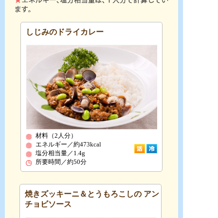
しじみのドライカレー
材料（2人分）
エネルギー／約473kcal
塩分相当量／1.4g
所要時間／約50分
焼きズッキーニ＆とうもろこしの アン
チョビソース