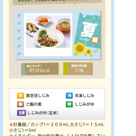
2.9g
約591kcal