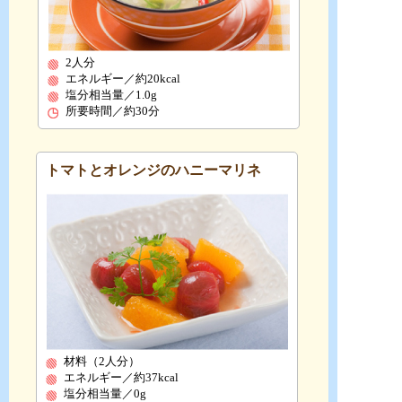
2人分
エネルギー／約20kcal
塩分相当量／1.0g
所要時間／約30分
トマトとオレンジのハニーマリネ
材料（2人分）
エネルギー／約37kcal
塩分相当量／0g