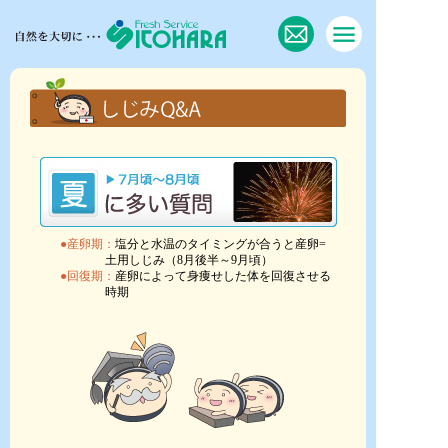
●産卵期：
塩分と水温のタイミングが合うと産卵=
土用しじみ（8月後半～9月頃）
●回復期：
産卵によって身痩せした体を回復させる
時期