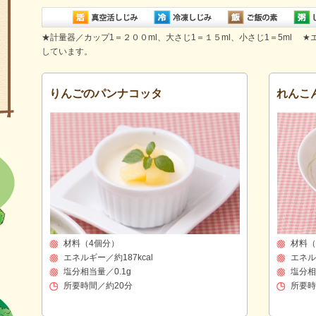
★
計量器／カップ1＝２００ml、大さじ1＝１５ml、小さじ1＝5ml
★
しています。
りんごのパンナコッタ
れんこ
材料（4個分）
材料（
エネルギー／約187kcal
エネル
塩分相当量／0.1g
塩分相
所要時間／約20分
所要時