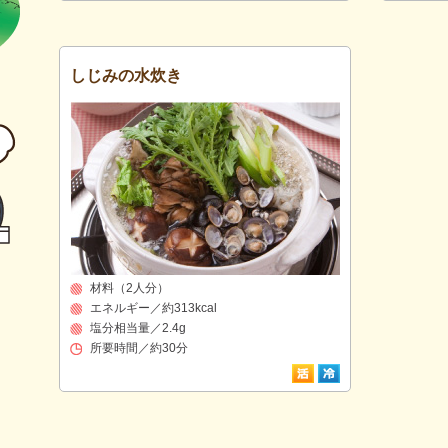
しじみの水炊き
材料（2人分）
エネルギー／約313kcal
塩分相当量／2.4g
所要時間／約30分