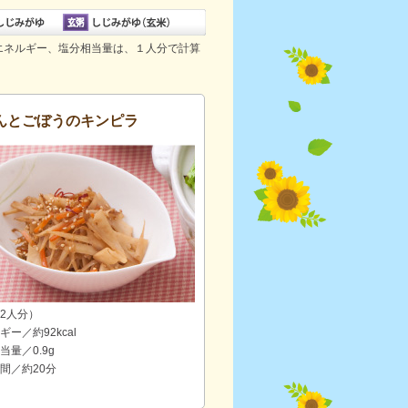
エネルギー、塩分相当量は、１人分で計算
んとごぼうのキンピラ
2人分）
ギー／約92kcal
当量／0.9g
間／約20分