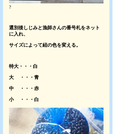
?
選別後しじみと漁師さんの番号札をネット
に入れ、
サイズによって紐の色を変える。
特大・・・白
大 ・・・青
中 ・・・赤
小 ・・・白