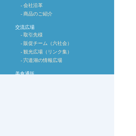
会社沿革
商品のご紹介
交流広場
取引先様
販促チーム（六社会）
観光広場（リンク集）
宍道湖の情報広場
美食通販
春夏秋冬のレシピ
ヘルシーレシピ 春編
ヘルシーレシピ 夏編
ヘルシーレシピ 秋編
ヘルシーレシピ 冬編
美味しく作るコツ