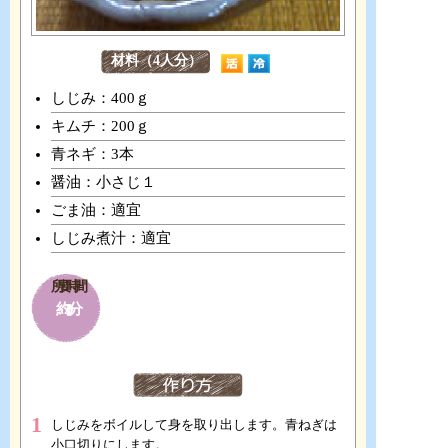
材料（4人分）
しじみ：400ｇ
キムチ：200ｇ
青ネギ：3本
醤油：小さじ１
ごま油：適宜
しじみ煮汁：適宜
所要時間
約20分
1
しじみをボイルして身を取り出します。青ねぎは
小口切りにします。