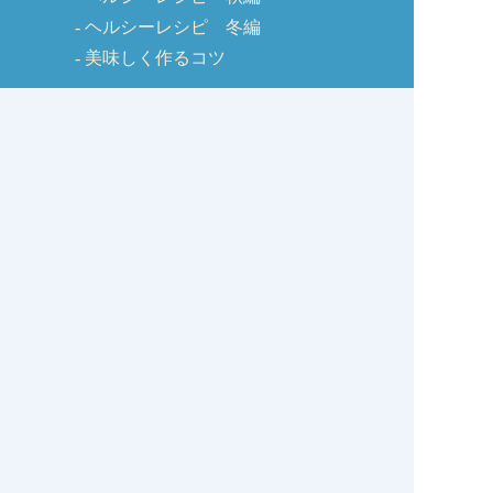
ヘルシーレシピ 冬編
美味しく作るコツ
しじみQ&A
お客様の声
お問い合わせ
しじみの学校コラム
サイトマップ