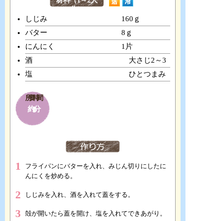
材料（1～2人
分）
しじみ 160ｇ
バター 8ｇ
にんにく 1片
酒 大さじ2～3
塩 ひとつまみ
所要時間
約10分
1
フライパンにバターを入れ、みじん切りにしたに
んにくを炒める。
2
しじみを入れ、酒を入れて蓋をする。
3
殻が開いたら蓋を開け、塩を入れてできあがり。