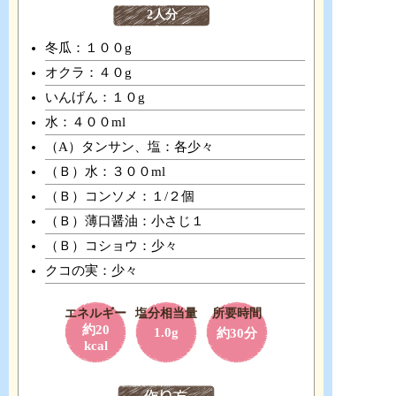
2人分
冬瓜：１００g
オクラ：４０g
いんげん：１０g
水：４００ml
（А）タンサン、塩：各少々
（Ｂ）水：３００ml
（Ｂ）コンソメ：１/２個
（Ｂ）薄口醤油：小さじ１
（Ｂ）コショウ：少々
クコの実：少々
エネルギー
塩分相当量
所要時間
約20
1.0g
約30分
kcal