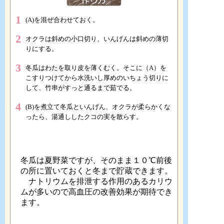
1
(A)を混ぜ合わせておく。
2
オクラは斜めの小口切り、いんげんは斜めの薄切
りにする。
3
冬瓜はわたを取り皮を薄くむく。そこに（A）を
こすりつけてから水洗いし厚めのいちょう切りに
して、竹串がすっと通るまで茹でる。
4
(B)を煮立て冬瓜といんげん、オクラが柔らかくな
ったら、湯通ししたクコの実を散らす。
冬瓜は夏野菜ですが、そのまま１０℃前後
の所に置いておくと冬まで貯蔵できます。
ナトリウムを排泄する作用のあるカリウ
ムが多いので高血圧の改善効果が期待でき
ます。