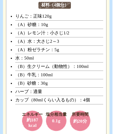
材料（4個分）
りんご：正味120g
（A）砂糖：10g
（A）レモン汁：小さじ1/2
（A）水：大さじ2～3
（A）粉ゼラチン：5g
水：50ml
（B）生クリーム（動物性）：100ml
（B）牛乳：100ml
（B）砂糖：30g
ハーブ：適量
カップ（80mlくらい入るもの）：4個
エネルギー
塩分相当量
所要時間
約187
0.1g
約20分
kcal