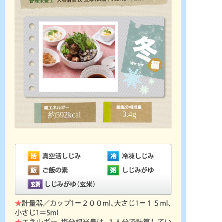
3.4g
約592kcal