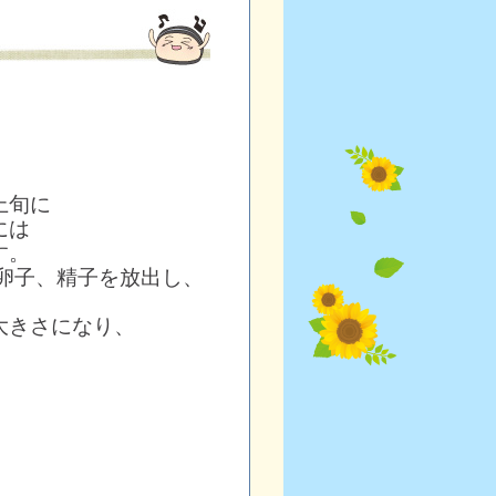
上旬に
には
す。
卵子、精子を放出し、
大きさになり、