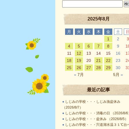
2025年8月
月
火
水
木
金
土
1
2
3
4
5
6
7
8
9
1
11
12
13
14
15
16
1
18
19
20
21
22
23
2
25
26
27
28
29
30
3
«
7月
5月
»
最近の記事
●
しじみの学校・・・しじみ漁盆休み
（2026/8/7）
●
しじみの学校・・・消毒の日 （2026/8/6
●
しじみの学校・・・盆休み （2026/8/5）
●
しじみの学校・・・宍道湖水温３１℃台