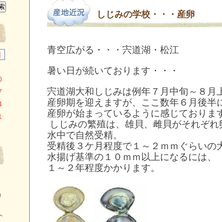
しじみの学校・・・産卵
青空広がる・・・宍道湖・松江
日
暑い日が続いております・・・
0
宍道湖大和しじみは例年７月中旬～８月
7
産卵期を迎えますが、ここ数年
６月後半
4
産卵が始まっているように感じておりま
1
しじみの繁殖は、雄貝、雌貝がそれぞれ
水中で自然受精。
受精後３ケ月程度で１～２ｍｍぐらいの
水揚げ基準の１０ｍｍ以上
になるには、
１～２年程度かかります。
）
へ