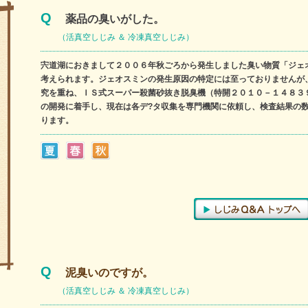
Q
薬品の臭いがした。
（活真空しじみ ＆ 冷凍真空しじみ）
宍道湖におきまして２００６年秋ごろから発生しました臭い物質「ジェ
考えられます。ジェオスミンの発生原因の特定には至っておりませんが
究を重ね、ＩＳ式スー
パー殺菌砂抜き脱臭機（特開２０１０－１４８３
の開発に着手し、現在は各デ?タ収集を専門機関に依頼し、検査結果の
ります。
Q
泥臭いのですが。
（活真空しじみ ＆ 冷凍真空しじみ）