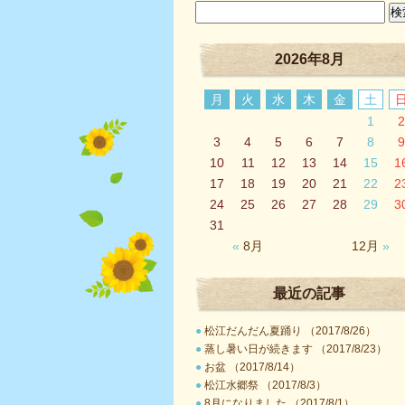
2026年8月
月
火
水
木
金
土
1
2
3
4
5
6
7
8
9
10
11
12
13
14
15
1
17
18
19
20
21
22
2
24
25
26
27
28
29
3
31
«
8月
12月
»
最近の記事
●
松江だんだん夏踊り （2017/8/26）
●
蒸し暑い日が続きます （2017/8/23）
●
お盆 （2017/8/14）
●
松江水郷祭 （2017/8/3）
●
8月になりました （2017/8/1）