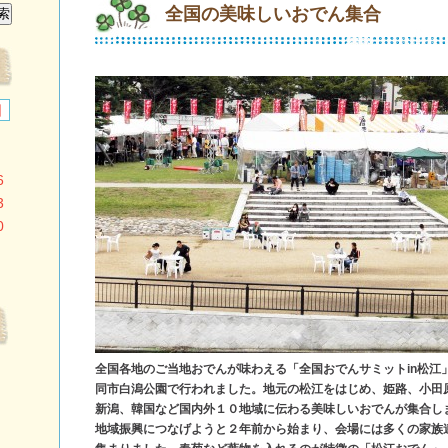
全国の美味しいおでん集合
日
6
3
0
全国各地のご当地おでんが味わえる「全国おでんサミットin松江
同市白潟公園で行われました。地元の松江をはじめ、姫路、小田
新潟、韓国など国内外１０地域に伝わる美味しいおでんが集合し
地域振興につなげようと２年前から始まり、会場には多くの家族