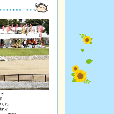
」が
原、
ました。
連れが