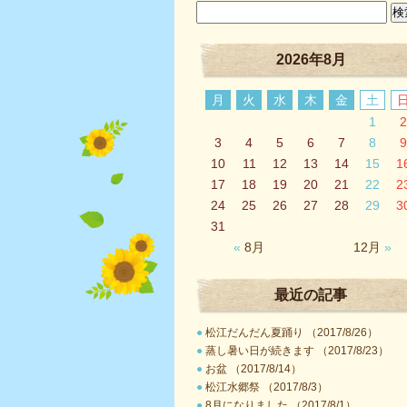
2026年8月
月
火
水
木
金
土
1
2
3
4
5
6
7
8
9
10
11
12
13
14
15
1
17
18
19
20
21
22
2
24
25
26
27
28
29
3
31
«
8月
12月
»
最近の記事
●
松江だんだん夏踊り （2017/8/26）
●
蒸し暑い日が続きます （2017/8/23）
●
お盆 （2017/8/14）
●
松江水郷祭 （2017/8/3）
●
8月になりました （2017/8/1）