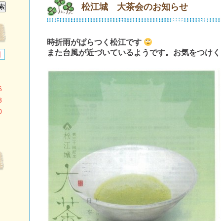
松江城 大茶会のお知らせ
時折雨がぱらつく松江です
また台風が近づいているようです。お気をつけく
日
6
3
0