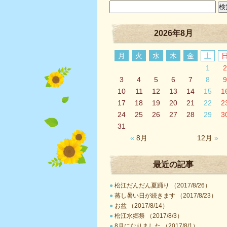
2026年8月
月
火
水
木
金
土
1
2
3
4
5
6
7
8
9
10
11
12
13
14
15
1
17
18
19
20
21
22
2
24
25
26
27
28
29
3
31
«
8月
12月
»
最近の記事
●
松江だんだん夏踊り （2017/8/26）
●
蒸し暑い日が続きます （2017/8/23）
●
お盆 （2017/8/14）
●
松江水郷祭 （2017/8/3）
●
8月になりました （2017/8/1）