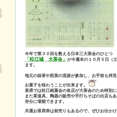
今年で第３０回を数える日本三大茶会のひとつ
「松江城 大茶会」
が今週末の１０月５日（
ます。
地元の抹茶や煎茶の流派が参加し、お手前も拝見
お菓子を味わうことが出来ます。
茶席では松江銘菓会の各店が大茶会のため特別に
また茶道具、陶器の販売や手打ちそばの出店もあ
存分に堪能できます。
共通お茶席券は前売りもあるので、ぜひお出かけ