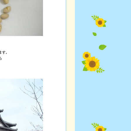
ます。
も