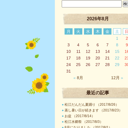
2026年8月
月
火
水
木
金
土
1
2
3
4
5
6
7
8
9
10
11
12
13
14
15
1
17
18
19
20
21
22
2
24
25
26
27
28
29
3
31
«
8月
12月
»
最近の記事
●
松江だんだん夏踊り （2017/8/26）
●
蒸し暑い日が続きます （2017/8/23）
●
お盆 （2017/8/14）
●
松江水郷祭 （2017/8/3）
●
8月になりました （2017/8/1）