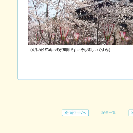
（4月の松江城～桜が満開です～待ち遠しいですね）
記事一覧