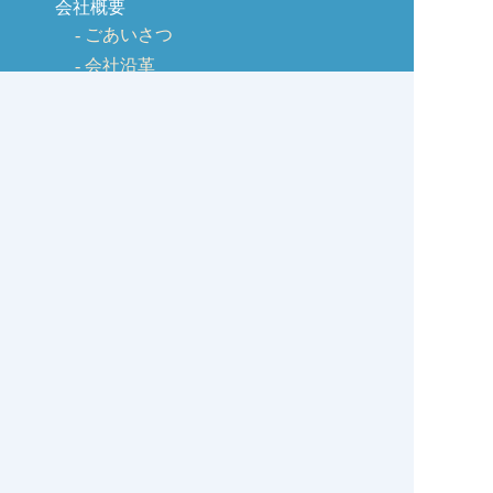
会社概要
ごあいさつ
会社沿革
商品のご紹介
交流広場
取引先様
販促チーム（六社会）
観光広場（リンク集）
宍道湖の情報広場
美食通販
春夏秋冬のレシピ
ヘルシーレシピ 春編
ヘルシーレシピ 夏編
ヘルシーレシピ 秋編
ヘルシーレシピ 冬編