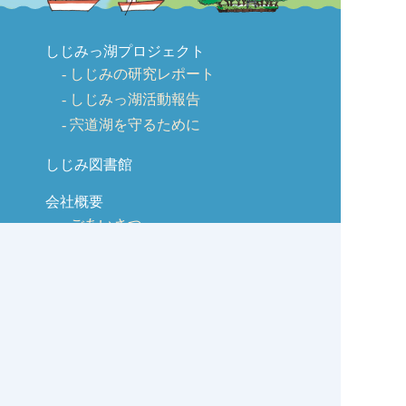
しじみっ湖プロジェクト
しじみの研究レポート
しじみっ湖活動報告
宍道湖を守るために
しじみ図書館
会社概要
ごあいさつ
会社沿革
商品のご紹介
交流広場
取引先様
販促チーム（六社会）
観光広場（リンク集）