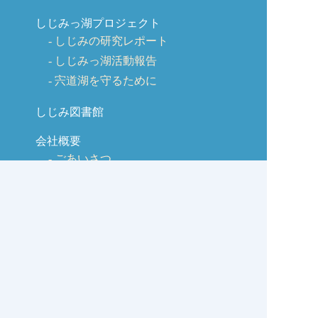
しじみっ湖プロジェクト
しじみの研究レポート
しじみっ湖活動報告
宍道湖を守るために
しじみ図書館
会社概要
ごあいさつ
会社沿革
商品のご紹介
交流広場
取引先様
販促チーム（六社会）
観光広場（リンク集）
宍道湖の情報広場