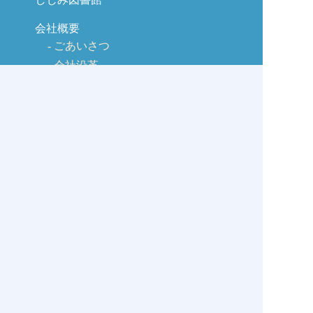
会社概要
ごあいさつ
会社沿革
商品のご紹介
交流広場
取引先様
販促チーム（六社会）
観光広場（リンク集）
宍道湖の情報広場
美食通販
春夏秋冬のレシピ
ヘルシーレシピ 春編
ヘルシーレシピ 夏編
ヘルシーレシピ 秋編