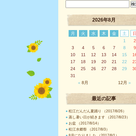
2026年8月
月
火
水
木
金
土
1
2
3
4
5
6
7
8
9
10
11
12
13
14
15
1
17
18
19
20
21
22
2
24
25
26
27
28
29
3
31
«
8月
12月
»
最近の記事
●
松江だんだん夏踊り （2017/8/26）
●
蒸し暑い日が続きます （2017/8/23）
●
お盆 （2017/8/14）
●
松江水郷祭 （2017/8/3）
●
8月になりました （2017/8/1）