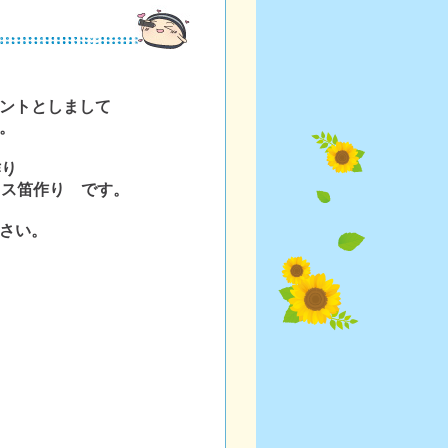
ントとしまして
。
作り
イス笛作り です。
さい。