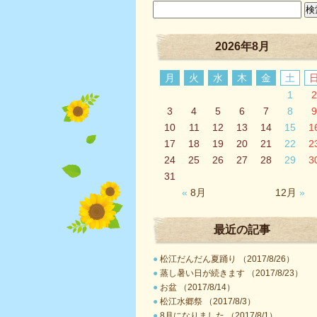
2026年8月
月
火
水
木
金
土
1
2
3
4
5
6
7
8
9
10
11
12
13
14
15
1
17
18
19
20
21
22
2
24
25
26
27
28
29
3
31
«
8月
12月
»
最近の記事
●
松江だんだん夏踊り （2017/8/26）
●
蒸し暑い日が続きます （2017/8/23）
●
お盆 （2017/8/14）
●
松江水郷祭 （2017/8/3）
●
8月になりました （2017/8/1）