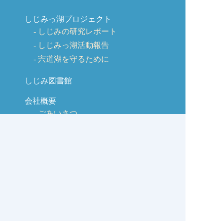
しじみっ湖プロジェクト
しじみの研究レポート
しじみっ湖活動報告
宍道湖を守るために
しじみ図書館
会社概要
ごあいさつ
会社沿革
商品のご紹介
交流広場
取引先様
販促チーム（六社会）
観光広場（リンク集）
宍道湖の情報広場