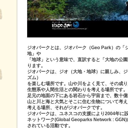
ジオパークとは、ジオパーク（Geo Park）の「
地」や
「地球」という意味で、直訳すると「大地の公園
ります。
ジオパークは、ジオ（大地・地球）に親しみ、ジ
ズム）
を
楽しむ場所です。山や川をよく見て、その成り
生態系や
人間生活との関わりを考える場所です。
足元の地面の下にある岩石から宇宙
まで、数十億
山と川と海と大気とそこに住む生物に
ついて考え
考える場所、それがジオパークです。
ジオパークは、ユネスコの支援により2004年に
ネットワーク(Global Geoparks Network :
されて
いる活動です。