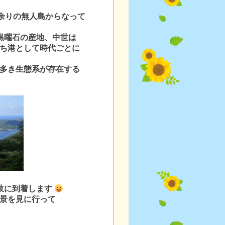
0余りの無人島からなって
黒曜石の産地、中世は
ち港として時代ごとに
多き生態系が存在する
岐に到着します
景を見に行って