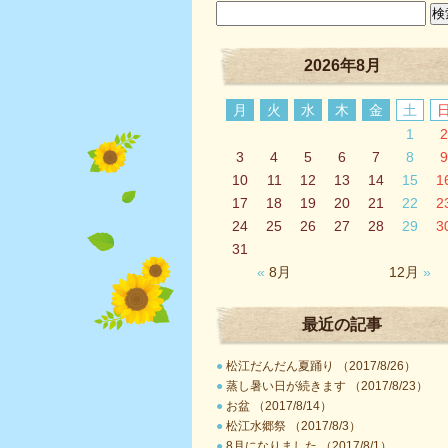
2026年8月
月
火
水
木
金
土
1
2
3
4
5
6
7
8
9
10
11
12
13
14
15
1
17
18
19
20
21
22
2
24
25
26
27
28
29
3
31
«
8月
12月
»
最近の記事
●
松江だんだん夏踊り （2017/8/26）
●
蒸し暑い日が続きます （2017/8/23）
●
お盆 （2017/8/14）
●
松江水郷祭 （2017/8/3）
●
8月になりました （2017/8/1）