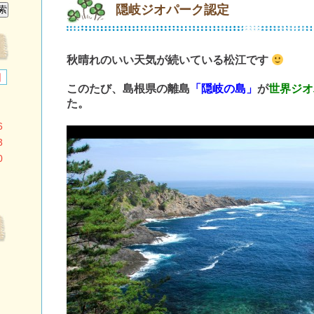
隠岐ジオパーク認定
秋晴れのいい天気が続いている松江です
日
このたび、島根県の離島
「隠岐の島」
が
世界ジオ
た。
6
3
0