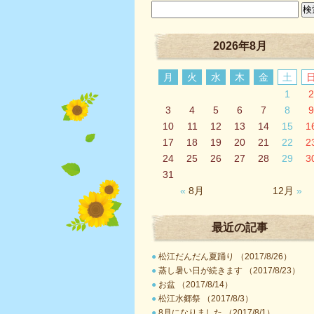
2026年8月
月
火
水
木
金
土
1
2
3
4
5
6
7
8
9
10
11
12
13
14
15
1
17
18
19
20
21
22
2
24
25
26
27
28
29
3
31
«
8月
12月
»
最近の記事
●
松江だんだん夏踊り （2017/8/26）
●
蒸し暑い日が続きます （2017/8/23）
●
お盆 （2017/8/14）
●
松江水郷祭 （2017/8/3）
●
8月になりました （2017/8/1）