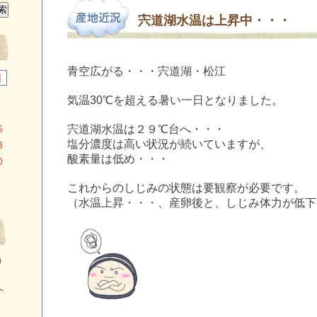
宍道湖水温は上昇中・・・
青空広がる・・・宍道湖・松江
日
気温30℃を超える暑い一日となりました。
6
宍道湖水温は２９℃台へ・・・
塩分濃度は高い状況が続いていますが、
3
酸素量は低め・・・
0
これからのしじみの状態は要観察が必要です。
（水温上昇・・・、産卵後と、しじみ体力が低下
）
へ