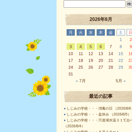
2026年8月
月
火
水
木
金
土
1
2
3
4
5
6
7
8
9
10
11
12
13
14
15
1
17
18
19
20
21
22
2
24
25
26
27
28
29
3
31
«
7月
5月
»
最近の記事
●
しじみの学校・・・消毒の日 （2026/8/6
●
しじみの学校・・・盆休み （2026/8/5）
●
しじみの学校・・・宍道湖水温３１℃台
（2026/8/4）