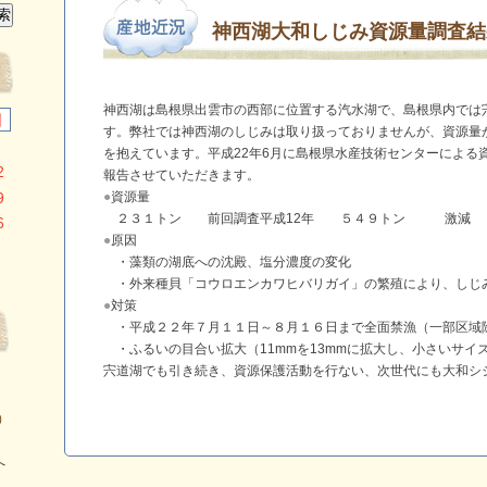
神西湖大和しじみ資源量調査結
神西湖は島根県出雲市の西部に位置する汽水湖で、島根県内では
日
す。弊社では神西湖のしじみは取り扱っておりませんが、資源量
を抱えています。平成22年6月に島根県水産技術センターによる
2
報告させていただきます。
9
●
資源量
２３１トン 前回調査平成12年 ５４９トン 激減
6
●
原因
・藻類の湖底への沈殿、塩分濃度の変化
・外来種貝「コウロエンカワヒバリガイ」の繁殖により、しじ
●
対策
・平成２２年７月１１日～８月１６日まで全面禁漁（一部区域
・ふるいの目合い拡大（11mmを13mmに拡大し、小さいサイ
宍道湖でも引き続き、資源保護活動を行ない、次世代にも大和
）
へ