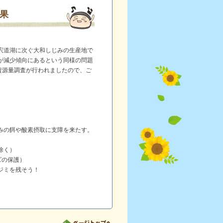
果
宍道湖に次ぐ大和しじみの生産地で
が減少傾向にあるという同様の問題
資源量調査が行われましたので、ご
みの餌や酸素摂取に支障を来たす。
除く）
ズの保護）
シジミを残そう！