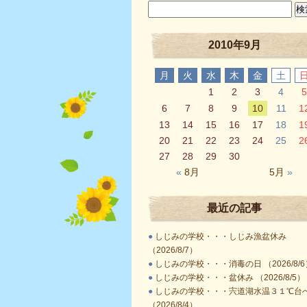
2010年9月
月
火
水
木
金
土
1
2
3
4
5
6
7
8
9
10
11
1
13
14
15
16
17
18
1
20
21
22
23
24
25
2
27
28
29
30
«
8月
5月
»
最近の記事
●
しじみの学校・・・しじみ漁盆休み
（2026/8/7）
●
しじみの学校・・・消毒の日 （2026/8/6
●
しじみの学校・・・盆休み （2026/8/5）
●
しじみの学校・・・宍道湖水温３１℃台
（2026/8/4）