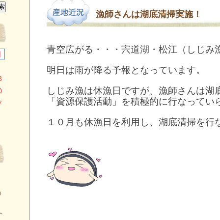
漁師さんは湖底清掃実施！
青空広がる・・・宍道湖・松江（しじみ
日
明日は雨が降る予報となっています。
3
しじみ漁は休漁日ですが、漁師さんは湖
0
「資源保護活動」を積極的に行なってい
7
１０月も休漁日を利用し、湖底清掃を行
）
へ