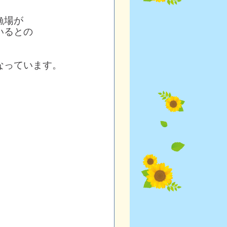
漁場が
いるとの
なっています。