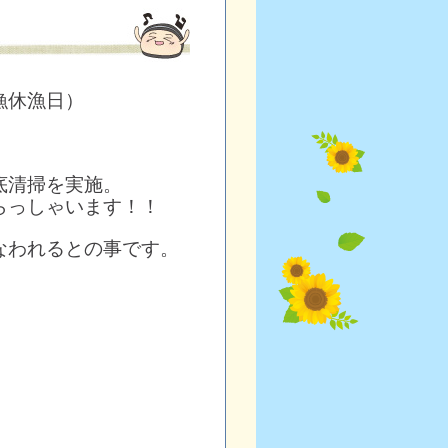
漁休漁日）
底清掃を実施。
らっしゃいます！！
なわれるとの事です。