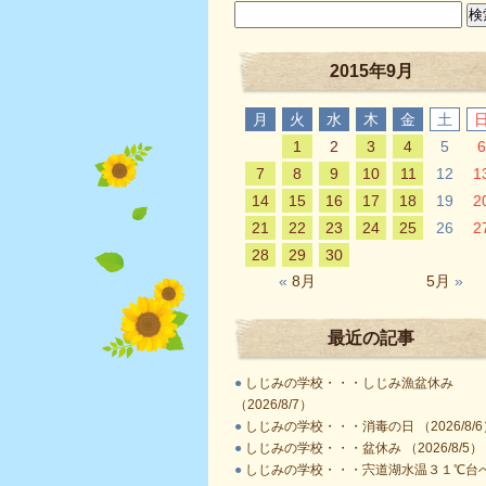
2015年9月
月
火
水
木
金
土
1
2
3
4
5
6
7
8
9
10
11
12
1
14
15
16
17
18
19
2
21
22
23
24
25
26
2
28
29
30
«
8月
5月
»
最近の記事
●
しじみの学校・・・しじみ漁盆休み
（2026/8/7）
●
しじみの学校・・・消毒の日 （2026/8/6
●
しじみの学校・・・盆休み （2026/8/5）
●
しじみの学校・・・宍道湖水温３１℃台