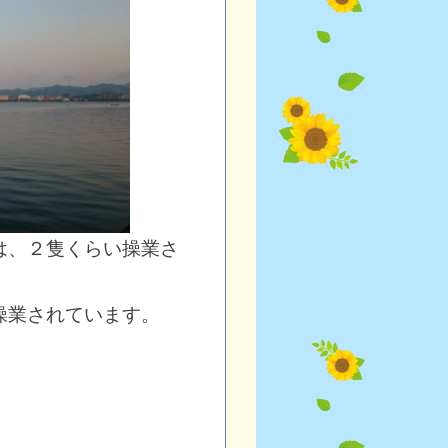
は、２隻くらい操業さ
。
操業されています。