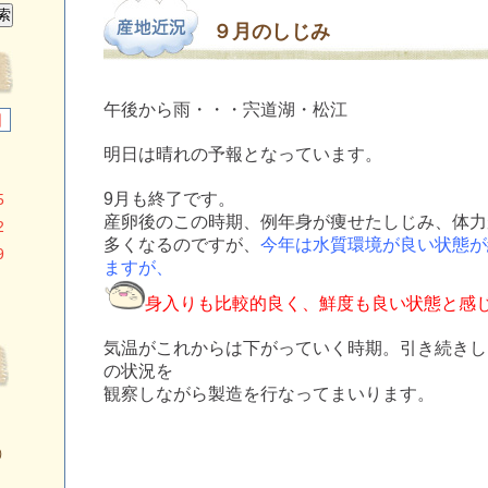
９月のしじみ
午後から雨・・・宍道湖・松江
日
明日は晴れの予報となっています。
9月も終了です。
5
産卵後のこの時期、例年身が痩せたしじみ、体力
2
多くなるのですが
、
今年は水質環境が良い状態が
9
ますが、
身入りも比較的良く、鮮度も良い状態と感じ
気温がこれからは下がっていく時期。引き続きし
の状況を
観察しながら製造を行なってまいります。
）