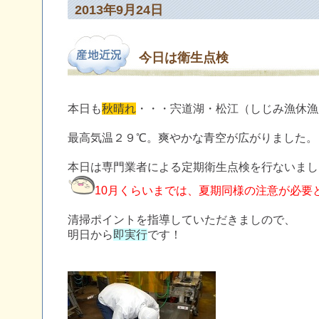
2013年9月24日
今日は衛生点検
本日も
秋晴れ
・・・宍道湖・松江（しじみ漁休漁
最高気温２９℃。爽やかな青空が広がりました。
本日は専門業者による定期衛生点検を行ないまし
10月くらいまでは、夏期同様の注意が必要
清掃ポイントを指導していただきましので、
明日から
即実行
です！