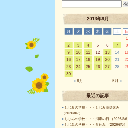
2013年9月
月
火
水
木
金
土
1
2
3
4
5
6
7
8
9
10
11
12
13
14
1
16
17
18
19
20
21
2
23
24
25
26
27
28
2
30
«
8月
5月
»
最近の記事
●
しじみの学校・・・しじみ漁盆休み
（2026/8/7）
●
しじみの学校・・・消毒の日 （2026/8/6
●
しじみの学校・・・盆休み （2026/8/5）