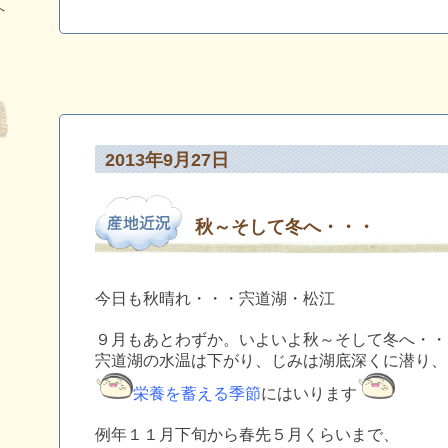
へ
2013年9月27日
秋～そして冬へ・・・
今日も秋晴れ・・・宍道湖・松江
９月もあとわずか。いよいよ秋～そして冬へ・・
宍道湖の水温は下がり、じみは湖底深くに潜り、
栄養を蓄える季節
にはいります
例年１１月下旬から春先５月くらいまで、