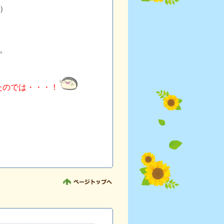
）
。
たのでは・・・！