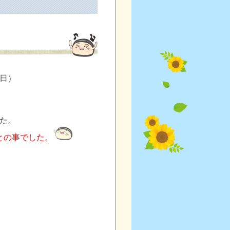
日）
た。
との事でした。