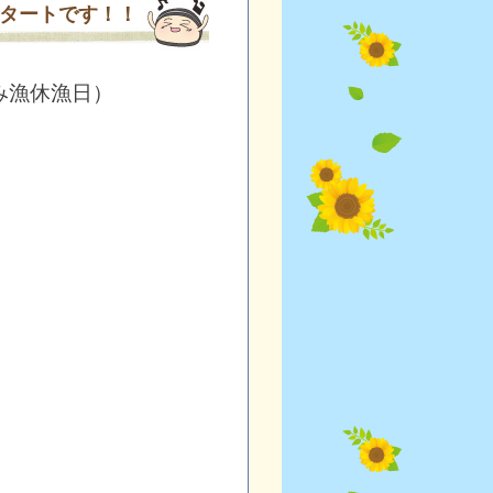
タートです！！
み漁休漁日）
。