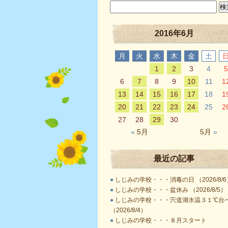
2016年6月
月
火
水
木
金
土
1
2
3
4
5
6
7
8
9
10
11
1
13
14
15
16
17
18
1
20
21
22
23
24
25
2
27
28
29
30
«
5月
5月
»
最近の記事
●
しじみの学校・・・消毒の日 （2026/8/6
●
しじみの学校・・・盆休み （2026/8/5）
●
しじみの学校・・・宍道湖水温３１℃台
（2026/8/4）
●
しじみの学校・・・８月スタート