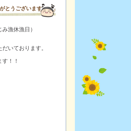
がとうございます
じみ漁休漁日）
ただいております。
ます！！