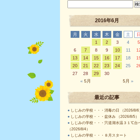
2016年6月
月
火
水
木
金
土
1
2
3
4
5
6
7
8
9
10
11
1
13
14
15
16
17
18
1
20
21
22
23
24
25
2
27
28
29
30
«
5月
5月
»
最近の記事
●
しじみの学校・・・消毒の日 （2026/8/6
●
しじみの学校・・・盆休み （2026/8/5）
●
しじみの学校・・・宍道湖水温３１℃台
（2026/8/4）
●
しじみの学校・・・８月スタート