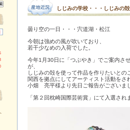
しじみの学校・・・しじみの殻
曇り空の一日・・・宍道湖・松江
日
今朝は強めの風が吹いており、
若干少なめの入荷でした。
6
今年1月30日に「つぶやき」でご案内さ
3
が、
0
しじみの殻を使って作品を作りたいとの
関西を拠点にしてアーティスト活動をさ
小畑 亮平様より先日ご報告がございま
「第２回枕崎国際芸術賞」にて入選され
へ