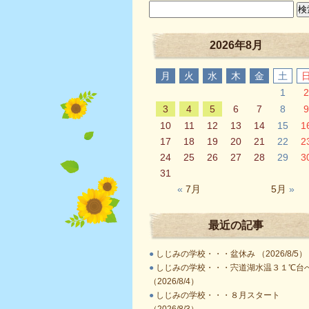
2026年8月
月
火
水
木
金
土
1
2
3
4
5
6
7
8
9
10
11
12
13
14
15
1
17
18
19
20
21
22
2
24
25
26
27
28
29
3
31
«
7月
5月
»
最近の記事
●
しじみの学校・・・盆休み （2026/8/5）
●
しじみの学校・・・宍道湖水温３１℃台
（2026/8/4）
●
しじみの学校・・・８月スタート