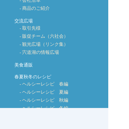
会社沿革
商品のご紹介
交流広場
取引先様
販促チーム（六社会）
観光広場（リンク集）
宍道湖の情報広場
美食通販
春夏秋冬のレシピ
ヘルシーレシピ 春編
ヘルシーレシピ 夏編
ヘルシーレシピ 秋編
ヘルシーレシピ 冬編
美味しく作るコツ
しじみQ&A