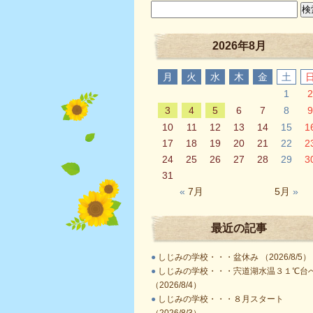
2026年8月
月
火
水
木
金
土
1
2
3
4
5
6
7
8
9
10
11
12
13
14
15
1
17
18
19
20
21
22
2
24
25
26
27
28
29
3
31
«
7月
5月
»
最近の記事
●
しじみの学校・・・盆休み （2026/8/5）
●
しじみの学校・・・宍道湖水温３１℃台
（2026/8/4）
●
しじみの学校・・・８月スタート