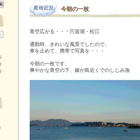
今朝の一枚
青空広がる・・・宍道湖・松江
日
通勤時、きれいな風景でしたので、
車を止めて、携帯で写真を・・・
6
今朝の一枚です。
3
爽やかな青空の下、嫁が島近くでのしじみ漁
0
）