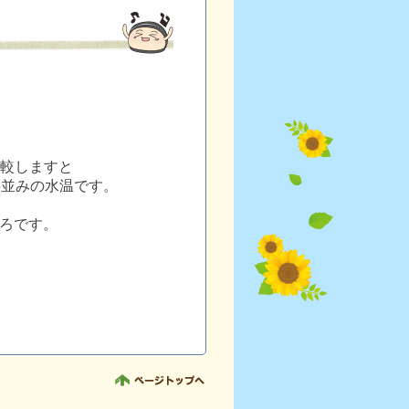
比較しますと
半並みの水温です。
ろです。