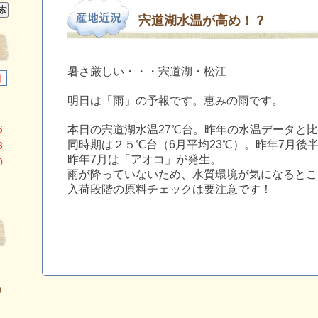
宍道湖水温が高め！？
暑さ厳しい・・・宍道湖・松江
日
明日は「雨」の予報です。恵みの雨です。
6
本日の宍道湖水温27℃台。昨年の水温データと
同時期は２５℃台（6月平均23℃）。昨年7月後
3
昨年7月は「アオコ」が発生。
0
雨が降っていないため、水質環境が気になるとこ
入荷段階の原料チェックは要注意です！
）