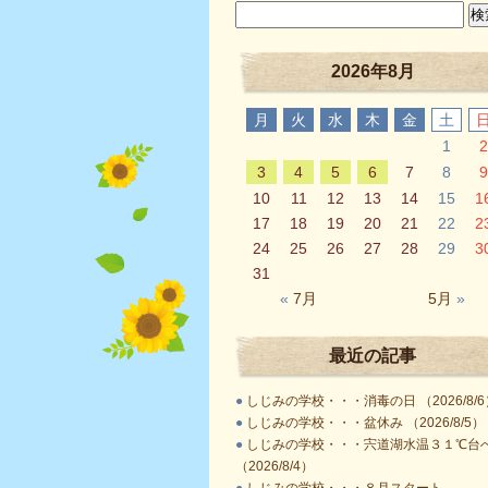
2026年8月
月
火
水
木
金
土
1
2
3
4
5
6
7
8
9
10
11
12
13
14
15
1
17
18
19
20
21
22
2
24
25
26
27
28
29
3
31
«
7月
5月
»
最近の記事
●
しじみの学校・・・消毒の日 （2026/8/6
●
しじみの学校・・・盆休み （2026/8/5）
●
しじみの学校・・・宍道湖水温３１℃台
（2026/8/4）