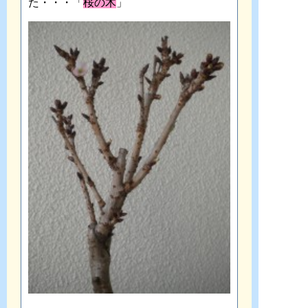
た・・・「
桜の木
」