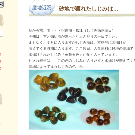
砂地で獲れたしじみは…
朝から雷、雨・・・宍道湖・松江（しじみ漁休漁日）
日
今朝は、雷と強い雨が降ったり止んだりの一日でした。
まもなく、６月に入りますがしじみ漁は、本格的に水揚げが
増えてくる時期に入ります。ここ数日、入荷原料に砂地の漁場で
6
水揚げされたしじみ「黄茶玉色」が多く入っています。
仕入れ担当は、「この色のしじみが入りだすと水揚げが増えてく
3
漁場によって違うしじみの色、形
0
）