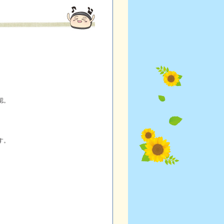
認。
す。