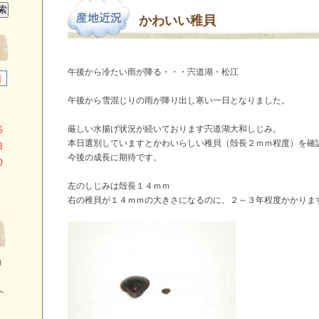
かわいい稚貝
午後から冷たい雨が降る・・・宍道湖・松江
日
午後から雪混じりの雨が降り出し寒い一日となりました。
6
厳しい水揚げ状況が続いております宍道湖大和しじみ。
本日選別していますとかわいらしい稚貝（殻長２ｍｍ程度）を確
3
今後の成長に期待です。
0
左のしじみは殻長１４ｍｍ
右の稚貝が１４ｍｍの大きさになるのに、２～３年程度かかりま
）
へ