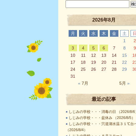
2026年8月
月
火
水
木
金
土
1
2
3
4
5
6
7
8
9
10
11
12
13
14
15
1
17
18
19
20
21
22
2
24
25
26
27
28
29
3
31
«
7月
5月
»
最近の記事
●
しじみの学校・・・消毒の日 （2026/8/6
●
しじみの学校・・・盆休み （2026/8/5）
●
しじみの学校・・・宍道湖水温３１℃台
（2026/8/4）