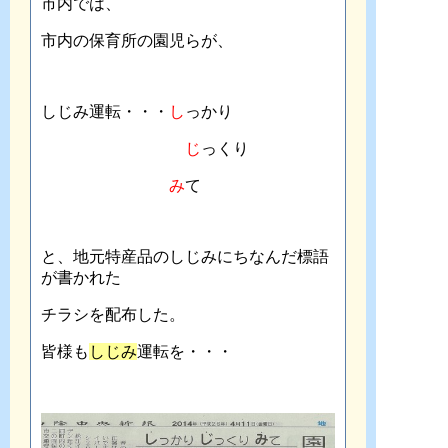
市内では、
市内の保育所の園児らが、
しじみ運転・・・
し
っかり
じ
っくり
み
て
と、地元特産品のしじみにちなんだ標語
が書かれた
チラシを配布した。
皆様も
しじみ
運転を・・・