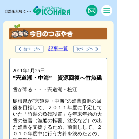
記事一覧
2011年1月25日
”宍道湖・中海” 資源回復へ竹魚礁
雪が降る・・・宍道湖・松江
島根県が”宍道湖・中海”の漁業資源の回
復を目指して、２０１１年度に予定して
いた「竹製の魚礁設置」を年末年始の大
雪の被害（漁船の転覆、沈没など）の出
た漁業を支援するため、前倒しして、２
０１０年度中に行う方針を決めたとの、