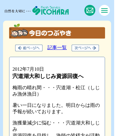
記事一覧
2012年7月10日
宍道湖大和しじみ資源回復へ
梅雨の晴れ間・・・宍道湖・松江（しじ
み漁休漁日）
暑い一日になりました。明日からは雨の
予報が続いております。
漁獲量減少に悩む・・・宍道湖大和しじ
み
資源回復を目指し、漁師の皆様方が活動