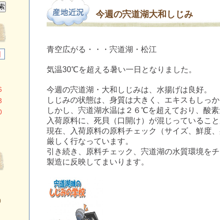
今週の宍道湖大和しじみ
青空広がる・・・宍道湖・松江
日
気温30℃を超える暑い一日となりました。
6
今週の宍道湖・大和しじみは、水揚げは良好。
しじみの状態は、身質は大きく、エキスもしっか
3
しかし、宍道湖水温は２６℃を超えており、酸素
0
入荷原料に、死貝（口開け）が混じっていること
現在、入荷原料の原料チェック（サイズ、鮮度、
厳しく行なっています。
引き続き、原料チェック、宍道湖の水質環境をチ
製造に反映してまいります。
）