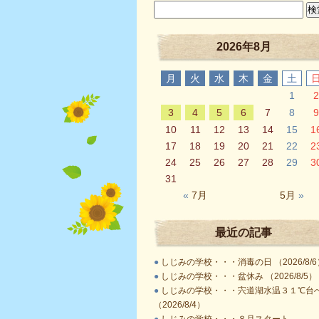
2026年8月
月
火
水
木
金
土
1
2
3
4
5
6
7
8
9
10
11
12
13
14
15
1
17
18
19
20
21
22
2
24
25
26
27
28
29
3
31
«
7月
5月
»
最近の記事
●
しじみの学校・・・消毒の日 （2026/8/6
●
しじみの学校・・・盆休み （2026/8/5）
●
しじみの学校・・・宍道湖水温３１℃台
（2026/8/4）