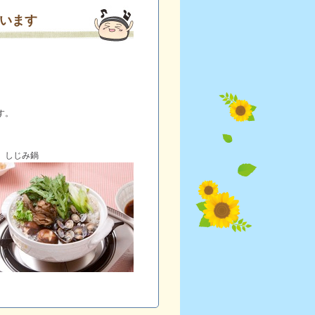
います
す。
鍋