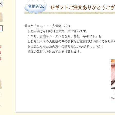
冬ギフトご注文ありがとうござ
曇り空広がる・・・宍道湖・松江
日
しじみ漁は今日明日と休漁日でございます。
１２月、お歳暮シーズンとなり、弊社「冬ギフト」も
しじみはもちろん山陰の冬の食材など豊富に取り揃えておりま
6
お世話になったあの方への贈り物にいかがでしょうか。
感謝の気持ちを込めてお届け致します。
3
しじみ
0
）
へ