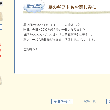
夏のギフトもお楽しみに
暑い日が続いております・・・宍道湖・松江
日
昨日、今日と25℃を超え暑い一日となりました。
好評をいただいております「山陰春夏秋冬の美食」。
夏シリーズも先日撮影を終え、準備を進めております。
6
ご期待を！
3
0
）
記事一覧