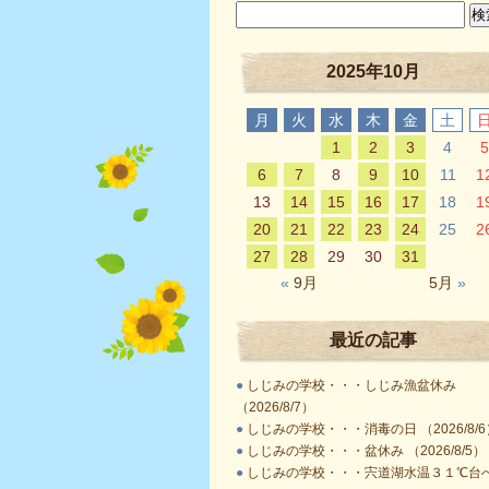
2025年10月
月
火
水
木
金
土
1
2
3
4
5
6
7
8
9
10
11
1
13
14
15
16
17
18
1
20
21
22
23
24
25
2
27
28
29
30
31
«
9月
5月
»
最近の記事
●
しじみの学校・・・しじみ漁盆休み
（2026/8/7）
●
しじみの学校・・・消毒の日 （2026/8/6
●
しじみの学校・・・盆休み （2026/8/5）
●
しじみの学校・・・宍道湖水温３１℃台